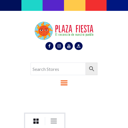
Plaza Fiesta
Indoor Latin Mall
Home
About Us
Map
Stores
Eventos
Gallery
Media
Contact Us
Español