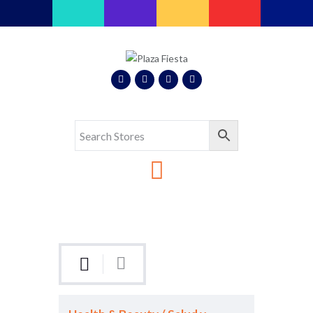
Plaza Fiesta
Indoor Latin Mall
Home
About Us
Map
Stores
Eventos
Gallery
Media
Contact Us
Español