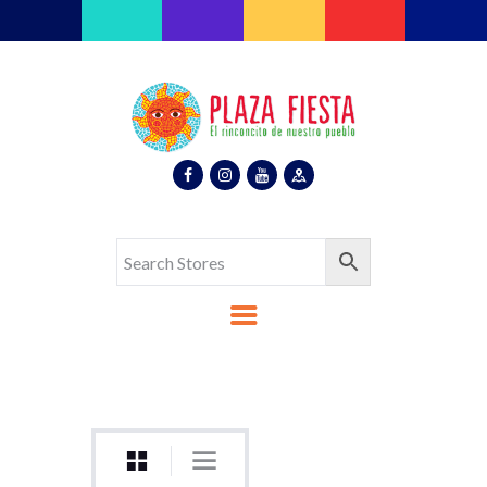
Plaza Fiesta
Indoor Latin Mall
Home
About Us
Map
Stores
Eventos
Gallery
Media
Contact Us
Español