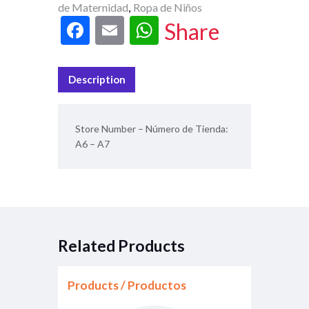
de Maternidad
Ropa de Niños
,
F
E
W
Share
ac
m
h
e
ai
at
Description
b
l
s
o
A
Store Number – Número de Tienda:
o
p
A6 – A7
k
p
Related Products
Products / Productos