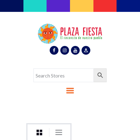
Plaza Fiesta
Indoor Latin Mall
Home
About Us
Map
Stores
Eventos
Gallery
Media
Contact Us
Español