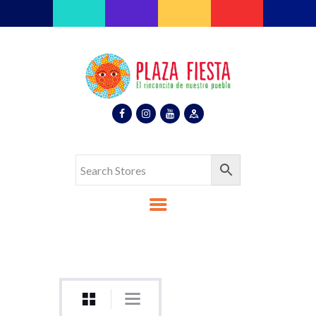
Plaza Fiesta
Indoor Latin Mall
Home
About Us
Map
Stores
Eventos
Gallery
Media
Contact Us
Español