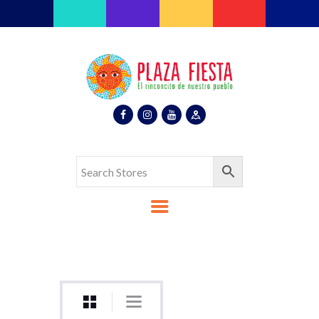
Plaza Fiesta
Indoor Latin Mall
Home
About Us
Map
Stores
Eventos
Gallery
Media
Contact Us
Español