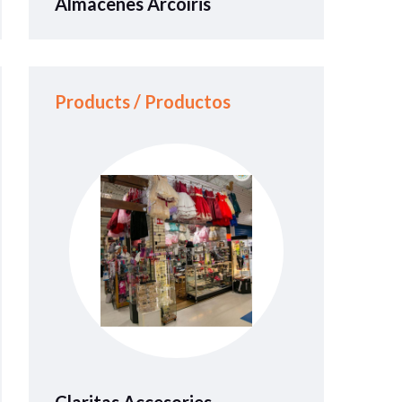
Almacenes Arcoíris
Products / Productos
Claritas Accesories