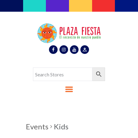
Plaza Fiesta
Indoor Latin Mall
Home
About Us
Map
Stores
Eventos
Gallery
Media
Contact Us
Español
Events
Kids