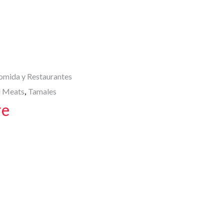
A
p
p
omida y Restaurantes
d Meats
Tamales
,
re