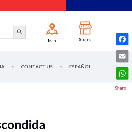
Stores
Map
F
a
IA
CONTACT US
ESPAÑOL
E
c
m
e
W
a
Share
b
h
i
o
a
l
o
t
k
scondida
s