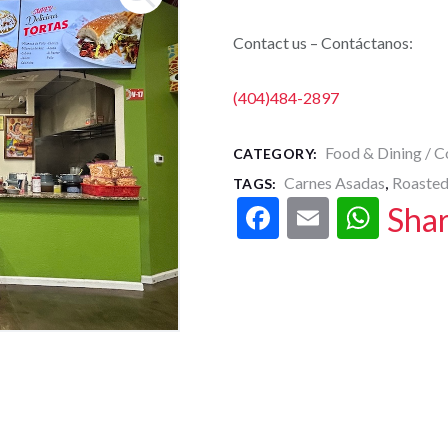
Contact us – Contáctanos:
(404)484-2897
Food & Dining / C
CATEGORY:
Carnes Asadas
Roaste
TAGS:
,
F
E
W
Sha
ac
m
h
e
ai
at
b
l
s
o
A
o
p
k
p